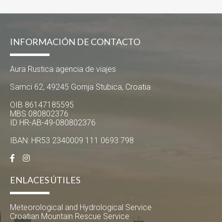
INFORMACIÓN DE CONTACTO
Aura Rustica agencia de viajes
Samci 62, 49245 Gornja Stubica, Croatia
OIB 86147185595
MBS 080802376
ID HR-AB-49-080802376
IBAN: HR53 2340009 111 0693 798
ENLACES ÚTILES
Meteorological and Hydrological Service
Croatian Mountain Rescue Service